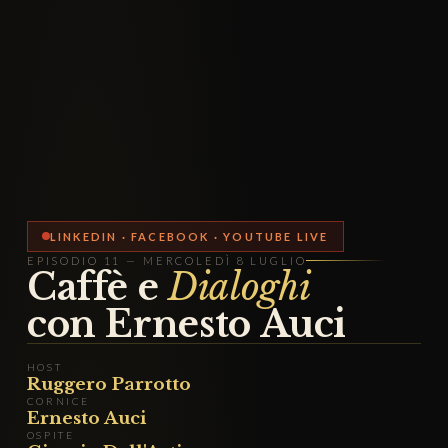
LINKEDIN · FACEBOOK · YOUTUBE LIVE
EPISODIO 11 — MERCOLEDÌ 8 LUGLIO
Caffè e
Dialoghi
con Ernesto Auci
HOST
Ruggero Parrotto
CORNICE
Ernesto Auci
OSPITE