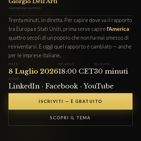
Giorgio Dell'Arti
Giornalista e scrittore
Trenta minuti, in diretta. Per capire dove va il rapporto
tra Europa e Stati Uniti, prima serve capire
l'America
:
quattro secoli di un popolo che non ha mai smesso di
reinventarsi. E oggi quel rapporto è cambiato — anche
per le imprese italiane.
DATA
ORARIO
DURATA
8 Luglio 2026
18:00 CET
30 minuti
DOVE
LinkedIn · Facebook · YouTube
ISCRIVITI — È GRATUITO
SCOPRI IL TEMA